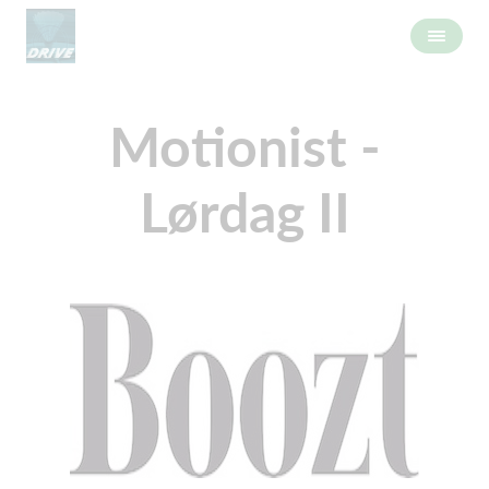
Motionist -
Lørdag II