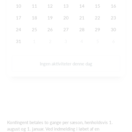
10
11
12
13
14
15
16
17
18
19
20
21
22
23
24
25
26
27
28
29
30
31
1
2
3
4
5
6
Ingen aktiviteter denne dag
Kontingent betales to gange per sæson, henholdsvis 1.
august og 1. januar. Ved indmelding i løbet af en